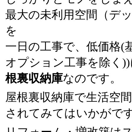
最大の
未利用空間（デ
を
一日の工事
で、
低価格
(
オプション工事を除く)
根裏収納庫
なのです。
屋根裏収納庫で生活空
されてみてはいかがで
リフォーム・増改築は